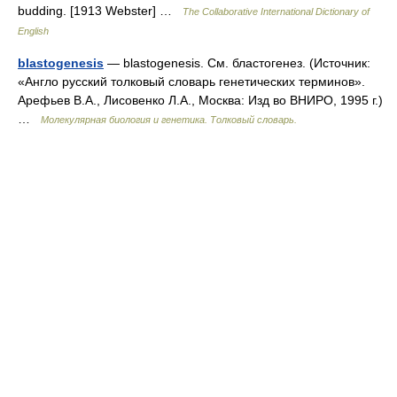
budding. [1913 Webster] …
The Collaborative International Dictionary of
English
blastogenesis
— blastogenesis. См. бластогенез. (Источник:
«Англо русский толковый словарь генетических терминов».
Арефьев В.А., Лисовенко Л.А., Москва: Изд во ВНИРО, 1995 г.)
…
Молекулярная биология и генетика. Толковый словарь.