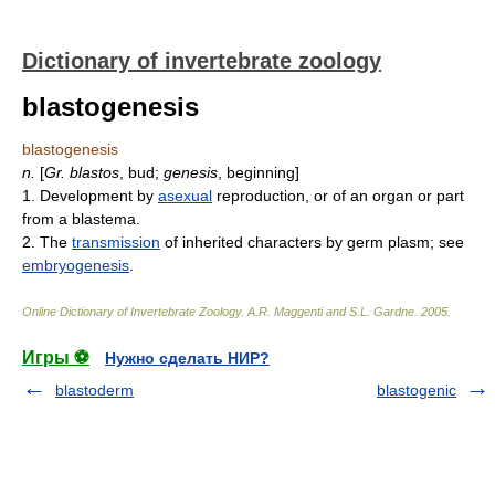
Dictionary of invertebrate zoology
blastogenesis
blastogenesis
n.
[
Gr.
blastos
, bud;
genesis
, beginning]
1. Development by
asexual
reproduction, or of an organ or part
from a blastema.
2. The
transmission
of inherited characters by germ plasm; see
embryogenesis
.
Online Dictionary of Invertebrate Zoology
.
A.R. Maggenti and S.L. Gardne
.
2005
.
Игры ⚽
Нужно сделать НИР?
blastoderm
blastogenic