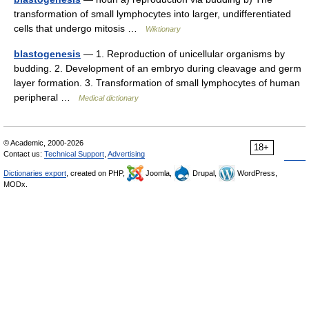
transformation of small lymphocytes into larger, undifferentiated
cells that undergo mitosis …
Wiktionary
blastogenesis
— 1. Reproduction of unicellular organisms by
budding. 2. Development of an embryo during cleavage and germ
layer formation. 3. Transformation of small lymphocytes of human
peripheral …
Medical dictionary
© Academic, 2000-2026
18+
Contact us:
Technical Support
,
Advertising
Dictionaries export
, created on PHP,
Joomla,
Drupal,
WordPress,
MODx.