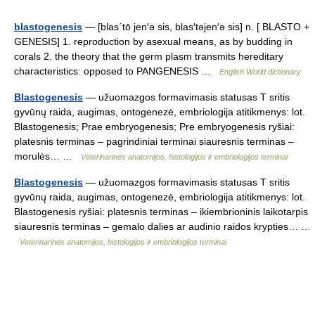
blastogenesis
— [blas΄tō jen′ə sis, blas′təjen′ə sis] n. [ BLASTO +
GENESIS] 1. reproduction by asexual means, as by budding in
corals 2. the theory that the germ plasm transmits hereditary
characteristics: opposed to PANGENESIS …
English World dictionary
Blastogenesis
— užuomazgos formavimasis statusas T sritis
gyvūnų raida, augimas, ontogenezė, embriologija atitikmenys: lot.
Blastogenesis; Prae embryogenesis; Pre embryogenesis ryšiai:
platesnis terminas – pagrindiniai terminai siauresnis terminas –
morulės… …
Veterinarinės anatomijos, histologijos ir embriologijos terminai
Blastogenesis
— užuomazgos formavimasis statusas T sritis
gyvūnų raida, augimas, ontogenezė, embriologija atitikmenys: lot.
Blastogenesis ryšiai: platesnis terminas – ikiembrioninis laikotarpis
siauresnis terminas – gemalo dalies ar audinio raidos krypties… …
Veterinarinės anatomijos, histologijos ir embriologijos terminai