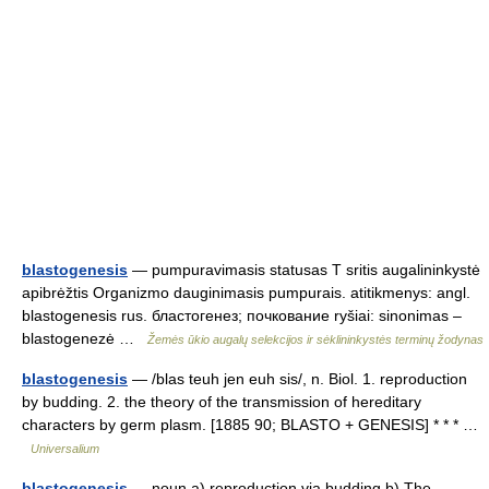
blastogenesis
— pumpuravimasis statusas T sritis augalininkystė
apibrėžtis Organizmo dauginimasis pumpurais. atitikmenys: angl.
blastogenesis rus. бластогенез; почкование ryšiai: sinonimas –
blastogenezė …
Žemės ūkio augalų selekcijos ir sėklininkystės terminų žodynas
blastogenesis
— /blas teuh jen euh sis/, n. Biol. 1. reproduction
by budding. 2. the theory of the transmission of hereditary
characters by germ plasm. [1885 90; BLASTO + GENESIS] * * * …
Universalium
blastogenesis
— noun a) reproduction via budding b) The