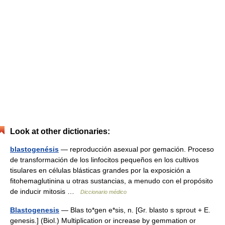
Look at other dictionaries:
blastogenésis
— reproducción asexual por gemación. Proceso
de transformación de los linfocitos pequeños en los cultivos
tisulares en células blásticas grandes por la exposición a
fitohemaglutinina u otras sustancias, a menudo con el propósito
de inducir mitosis …
Diccionario médico
Blastogenesis
— Blas to*gen e*sis, n. [Gr. blasto s sprout + E.
genesis.] (Biol.) Multiplication or increase by gemmation or